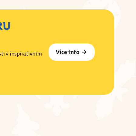
RU
Více info
arrow_forward
ti v inspirativním