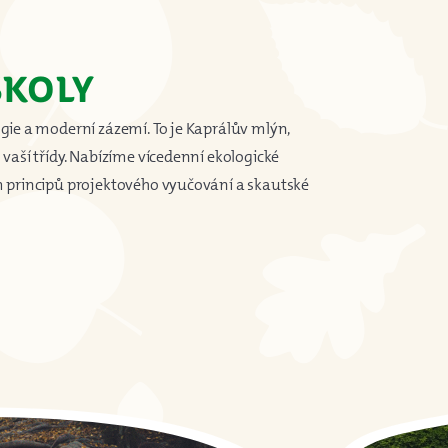
školy
ogie a moderní zázemí. To je Kaprálův mlýn,
 vaší třídy. Nabízíme vícedenní ekologické
ím principů projektového vyučování a skautské