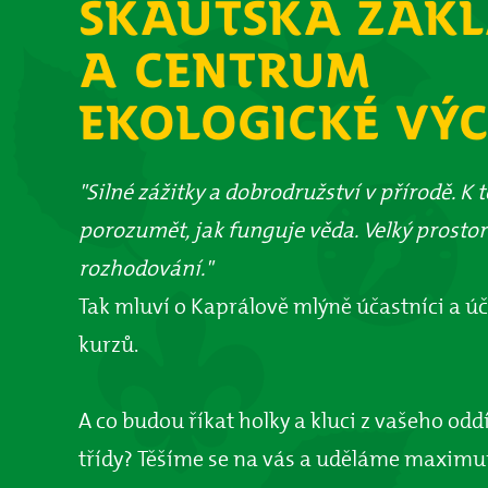
SKAUTSKÁ ZÁK
A CENTRUM
EKOLOGICKÉ VÝ
"Silné zážitky a dobrodružství v přírodě. K 
porozumět, jak funguje věda. Velký prostor
rozhodování."
Tak mluví o Kaprálově mlýně účastníci a ú
kurzů.
A co budou říkat holky a kluci z vašeho odd
třídy? Těšíme se na vás a uděláme maximum