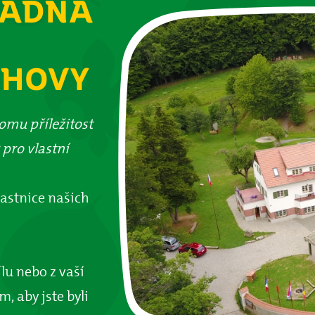
LADNA
CHOVY
tomu příležitost
 pro vlastní
častnice našich
ílu nebo z vaší
, aby jste byli