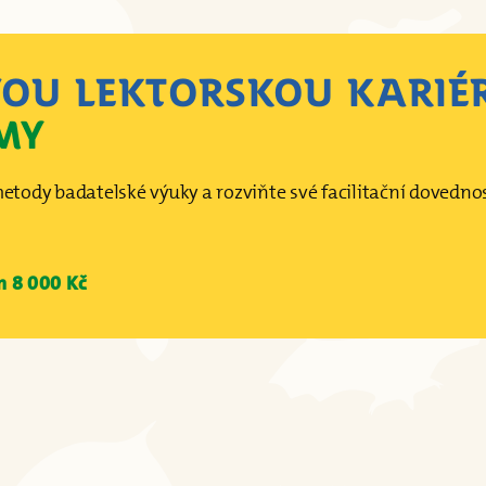
VOU LEKTORSKOU KARIÉ
MY
metody badatelské výuky a rozviňte své facilitační dovednos
 8 000 Kč