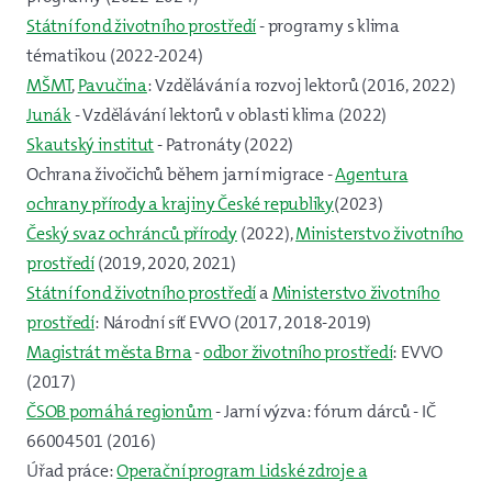
Státní fond životního prostředí
- programy s klima
tématikou (2022-2024)
MŠMT
,
Pavučina
: Vzdělávání a rozvoj lektorů (2016, 2022)
Junák
- Vzdělávání lektorů v oblasti klima (2022)
Skautský institut
- Patronáty (2022)
Ochrana živočichů během jarní migrace -
Agentura
ochrany přírody a krajiny České republiky
(2023)
Český svaz ochránců přírody
(2022),
Ministerstvo životního
prostředí
(2019, 2020, 2021)
Státní fond životního prostředí
a
Ministerstvo životního
prostředí
: Národní síť EVVO (2017, 2018-2019)
Magistrát města Brna
-
odbor životního prostředí
: EVVO
(2017)
ČSOB pomáhá regionům
- Jarní výzva: fórum dárců - IČ
66004501 (2016)
Úřad práce:
Operační program Lidské zdroje a