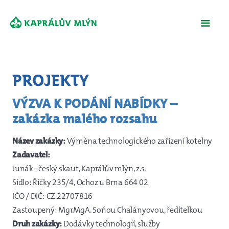
Projekty
VÝZVA K PODÁNÍ NABÍDKY –
zakázka malého rozsahu
Název zakázky:
Výměna technologického zařízení kotelny
Zadavatel:
Junák - český skaut, Kaprálův mlýn, z.s.
Sídlo: Říčky 235/4, Ochoz u Brna 664 02
IČO / DIČ: CZ 22707816
Zastoupený: Mgr.MgA. Soňou Chalányovou, ředitelkou
Druh zakázky:
Dodávky technologií, služby