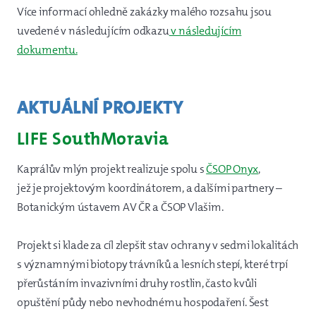
Více informací ohledně zakázky malého rozsahu jsou
uvedené v následujícím odkazu
v následujícím
dokumentu.
AKTUÁLNÍ PROJEKTY
LIFE SouthMoravia
Kaprálův mlýn projekt realizuje spolu s
ČSOP Onyx
,
jež je projektovým koordinátorem, a dalšími partnery –
Botanickým ústavem AV ČR a ČSOP Vlašim.
Projekt si klade za cíl zlepšit stav ochrany v sedmi lokalitách
s významnými biotopy trávníků a lesních stepí, které trpí
přerůstáním invazivními druhy rostlin, často kvůli
opuštění půdy nebo nevhodnému hospodaření. Šest