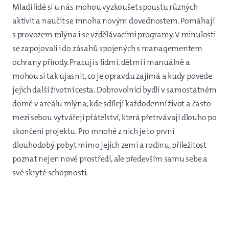
Mladí lidé si u nás mohou vyzkoušet spoustu různých
aktivit a naučit se mnoha novým dovednostem. Pomáhají
s provozem mlýna i se vzdělávacími programy. V minulosti
se zapojovali i do zásahů spojených s managementem
ochrany přírody. Pracují s lidmi, dětmi i manuálně a
mohou si tak ujasnit, co je opravdu zajímá a kudy povede
jejich další životní cesta. Dobrovolníci bydlí v samostatném
domě v areálu mlýna, kde sdílejí každodenní život a často
mezi sebou vytvářejí přátelství, která přetrvávají dlouho po
skončení projektu. Pro mnohé z nich je to první
dlouhodobý pobyt mimo jejich zemi a rodinu, příležitost
poznat nejen nové prostředí, ale především samu sebe a
své skryté schopnosti.