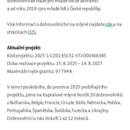
dobrovolnické stáže pro mladé lidi ze zahraničí
a od roku 2019 i pro mladé lidi z České republiky.
Více informací o dobrovolnictví na mlýně najdete
zde
a na
stránkách
DZS
.
Aktuální projekt:
Kód projektu: 2025-1-CZ01-ESC51-VTJ-000366385
Doba realizace projektu: 15. 8. 2025 – 14. 8. 2027
Maximální výše grantu: 97 794 €
V rámci posledního, do prosince 2025 probíhajícího
projektu, jsme na Kaprálově mlýně hostili 20 dobrovolníků
z Bulharska, Belgie, Francie, Gruzie, Itálie, Německa, Polska,
Portugalska, Španělska, Švédska,Turecka a Ukrajiny.
Dobrovolníci u nás strávili 1 až 12 měsíců.