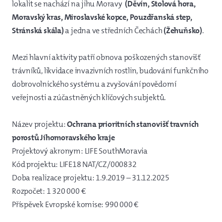
lokalit se nachází na jihu Moravy
(Děvín, Stolová hora,
Moravský kras, Miroslavské kopce, Pouzdřanská step,
Stránská skála)
a jedna ve středních Čechách
(Žehuňsko)
.
Mezi hlavní aktivity patří obnova poškozených stanovišť
trávníků, likvidace invazivních rostlin, budování funkčního
dobrovolnického systému a zvyšování povědomí
veřejnosti a zúčastněných klíčových subjektů.
Název projektu:
Ochrana prioritních stanovišť travních
porostů Jihomoravského kraje
Projektový akronym: LIFE SouthMoravia
Kód projektu: LIFE18 NAT/CZ/000832
Doba realizace projektu: 1.9.2019 – 31.12.2025
Rozpočet: 1 320 000 €
Příspěvek Evropské komise: 990 000 €