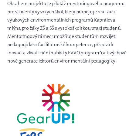
Obsahem projektu je pilotáž mentoringového programu
pro studenty vysokých škol, který propojuje realizaci
výukových environmentálních programů Kaprálova
mlýna pro žáky ZŠ a SŠ s vysokoškolskou praxí studenů.
Mentoringový rámec umožňuje studentům rozvíjet
pedagogické a facilitátorské kompetence, přispívá k
inovaci a zkvalitnění nabídky EVVO programů a k výchově
nové generace lektorů environmentální pedagogiky.