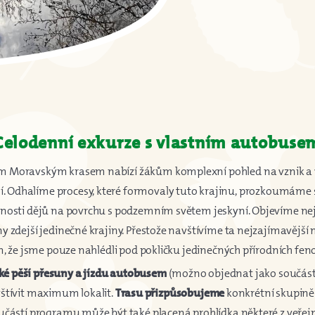
Celodenní exkurze s vlastním autobuse
ým Moravským krasem nabízí žákům komplexní pohled na vznik a v
. Odhalíme procesy, které formovaly tuto krajinu, prozkoumáme 
sti dějů na povrchu s podzemním světem jeskyní. Objevíme nejen 
 zdejší jedinečné krajiny. Přestože navštívíme ta nejzajímavější 
, že jsme pouze nahlédli pod pokličku jedinečných přírodních f
ké pěší přesuny a jízdu autobusem
(možno objednat jako součást
vštívit maximum lokalit.
Trasu přizpůsobujeme
konkrétní skupině 
ástí programu může být také placená prohlídka některé z veřejno