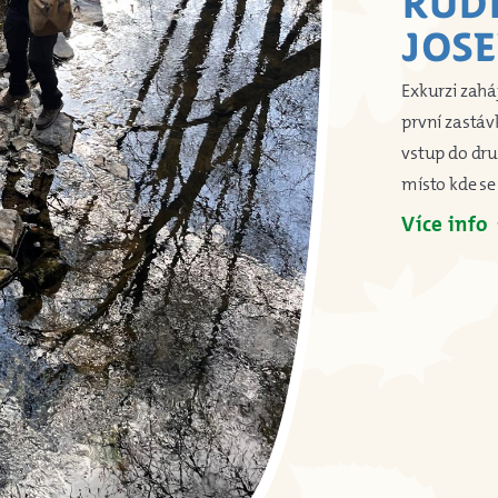
RUD
JOS
Exkurzi zahá
první zastáv
vstup do dru
místo kde s
Více info
ar