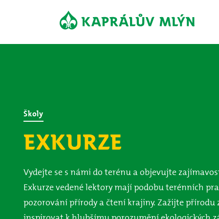
Školy
EXKURZE
Vydejte se s námi do terénu a objevujte zajímavo
Exkurze vedené lektory mají podobu terénních pra
pozorování přírody a čtení krajiny. Zažijte přírodu 
inspirovat k hlubšímu porozumění ekologických zá