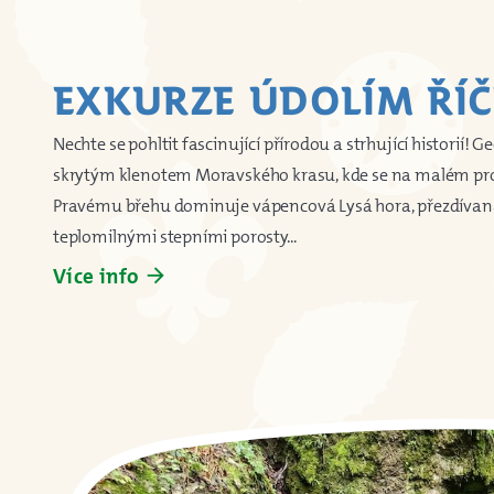
EXKURZE ÚDOLÍM ŘÍ
Nechte se pohltit fascinující přírodou a strhující historií! 
skrytým klenotem Moravského krasu, kde se na malém pro
Pravému břehu dominuje vápencová Lysá hora, přezdívaná
teplomilnými stepními porosty...
Více info
arrow_forward