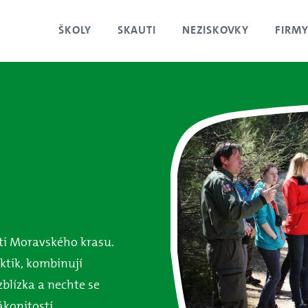
ŠKOLY
SKAUTI
NEZISKOVKY
FIRM
sti Moravského krasu.
ktik, kombinují
zblízka a nechte se
konitostí.