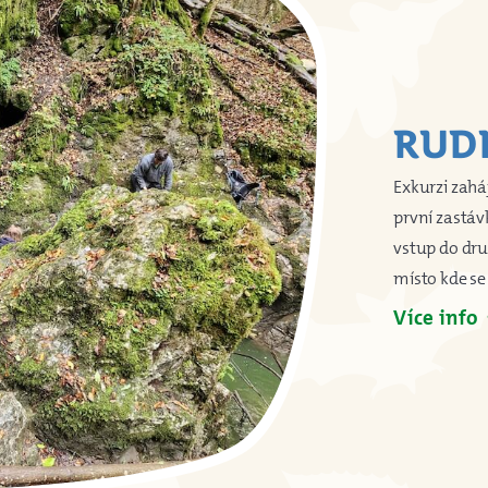
RUD
Exkurzi zahá
první zastáv
vstup do dru
místo kde se
Více info
ar