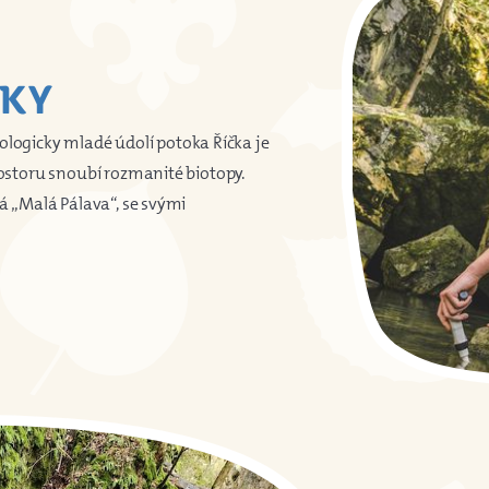
ČKY
Geologicky mladé údolí potoka Říčka je
storu snoubí rozmanité biotopy.
 „Malá Pálava“, se svými