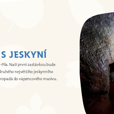
S JESKYNÍ
Pila. Naší první zastávkou bude
o druhého největšího jeskynního
k propadá do vápencového masívu.