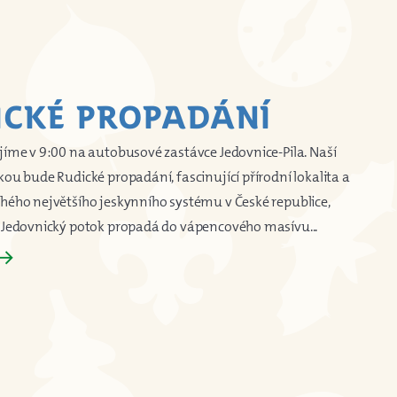
ICKÉ PROPADÁNÍ
jíme v 9:00 na autobusové zastávce Jedovnice-Pila. Naší
kou bude Rudické propadání, fascinující přírodní lokalita a
hého největšího jeskynního systému v České republice,
 Jedovnický potok propadá do vápencového masívu...
row_forward