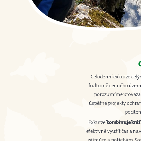
Celodenní exkurze cel
kulturně cenného území
porozumíme provázano
úspěšné projekty ochrany
pocitem
Exkurze
kombinuje krát
efektivně využít čas a na
zájmům a potřebám. Souč