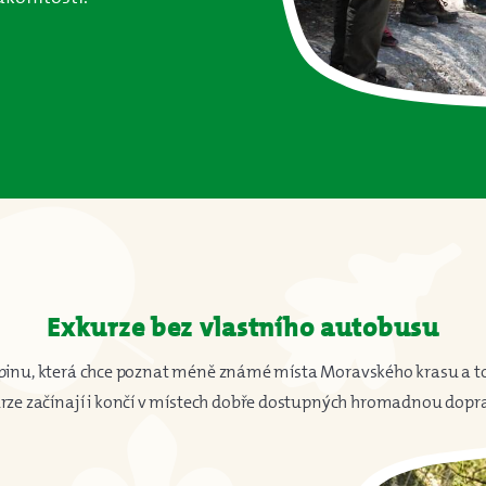
Exkurze bez vlastního autobusu
pinu, která chce poznat méně známé místa Moravského krasu a to 
rze začínají i končí v místech dobře dostupných hromadnou dopr