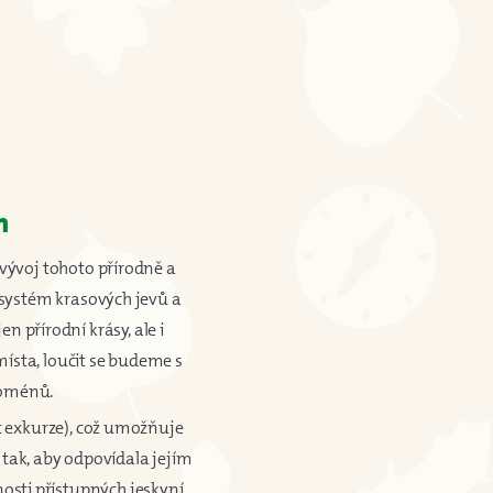
m
ývoj tohoto přírodně a
systém krasových jevů a
přírodní krásy, ale i
místa, loučit se budeme s
enoménů.
 exkurze), což umožňuje
tak, aby odpovídala jejím
sti přístupných jeskyní.