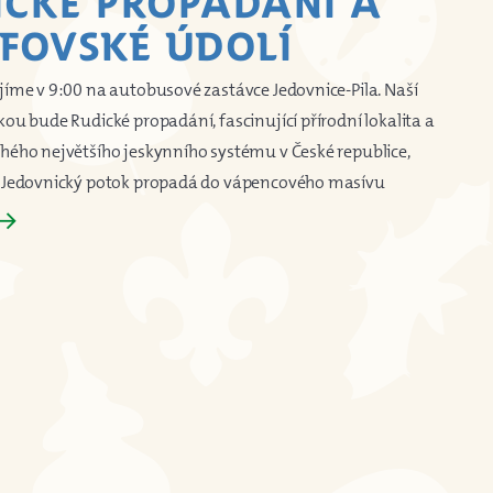
ICKÉ PROPADÁNÍ A
EFOVSKÉ ÚDOLÍ
jíme v 9:00 na autobusové zastávce Jedovnice-Pila. Naší
kou bude Rudické propadání, fascinující přírodní lokalita a
hého největšího jeskynního systému v České republice,
e Jedovnický potok propadá do vápencového masívu
row_forward